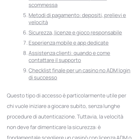
scommessa
Metodi di pagamento: depositi, prelievi e
velocità
Sicurezza, licenze e gioco responsabile
Esperienza mobile e app dedicate
Assistenza clienti: quando e come
contattare il supporto
Checklist finale per un casino no ADM login
di successo
Questo tipo di accesso è particolarmente utile per
chi vuole iniziare a giocare subito, senza lunghe
procedure di autenticazione. Tuttavia, la velocità
non deve far dimenticare la sicurezza: è
fondamentale scegliere un casinò con licenza ADM o