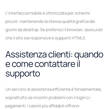
L’interfaccia mobile è ottimizzata per schermi
piccoli, mantenendo la stessa qualità grafica dei
giochi da desktop. Se preferisci il browser, assicurati
che il sito sia responsive e supporti HTML5.
Assistenza clienti: quando
e come contattare il
supporto
Un servizio di assistenza efficiente è fondamentale,
soprattutto se incontri problemi con il login o i
pagamenti. I casinò più affidabili offrono: