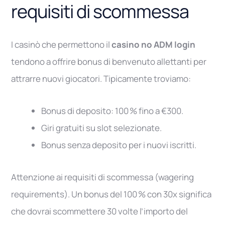
requisiti di scommessa
I casinò che permettono il
casino no ADM login
tendono a offrire bonus di benvenuto allettanti per
attrarre nuovi giocatori. Tipicamente troviamo:
Bonus di deposito: 100 % fino a €300.
Giri gratuiti su slot selezionate.
Bonus senza deposito per i nuovi iscritti.
Attenzione ai requisiti di scommessa (wagering
requirements). Un bonus del 100 % con 30x significa
che dovrai scommettere 30 volte l’importo del