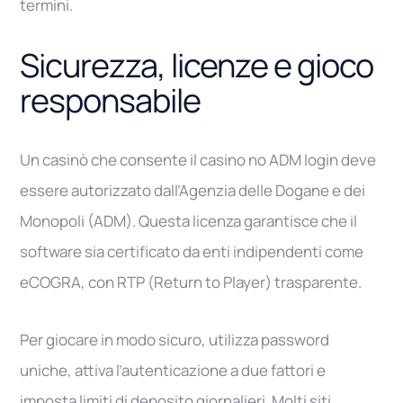
termini.
Sicurezza, licenze e gioco
responsabile
Un casinò che consente il
casino no ADM login
deve
essere autorizzato dall’Agenzia delle Dogane e dei
Monopoli (ADM). Questa licenza garantisce che il
software sia certificato da enti indipendenti come
eCOGRA, con RTP (Return to Player) trasparente.
Per giocare in modo sicuro, utilizza password
uniche, attiva l’autenticazione a due fattori e
imposta limiti di deposito giornalieri. Molti siti