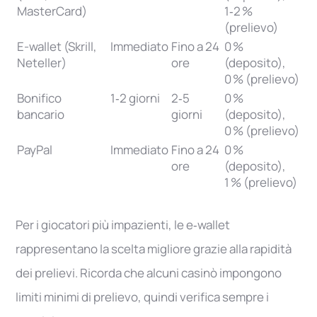
MasterCard)
1‑2 %
(prelievo)
E-wallet (Skrill,
Immediato
Fino a 24
0 %
Neteller)
ore
(deposito),
0 % (prelievo)
Bonifico
1‑2 giorni
2‑5
0 %
bancario
giorni
(deposito),
0 % (prelievo)
PayPal
Immediato
Fino a 24
0 %
ore
(deposito),
1 % (prelievo)
Per i giocatori più impazienti, le e‑wallet
rappresentano la scelta migliore grazie alla rapidità
dei prelievi. Ricorda che alcuni casinò impongono
limiti minimi di prelievo, quindi verifica sempre i