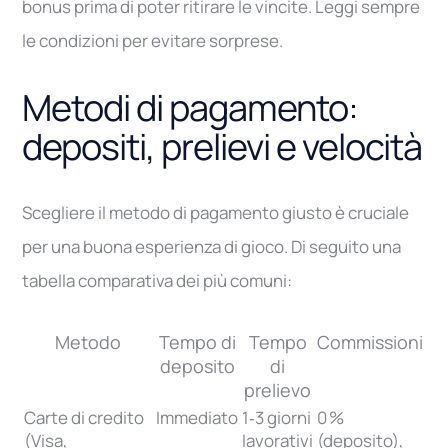
bonus prima di poter ritirare le vincite. Leggi sempre
le condizioni per evitare sorprese.
Metodi di pagamento:
depositi, prelievi e velocità
Scegliere il metodo di pagamento giusto è cruciale
per una buona esperienza di gioco. Di seguito una
tabella comparativa dei più comuni:
Metodo
Tempo di
Tempo
Commissioni
deposito
di
prelievo
Carte di credito
Immediato
1‑3 giorni
0 %
(Visa,
lavorativi
(deposito),