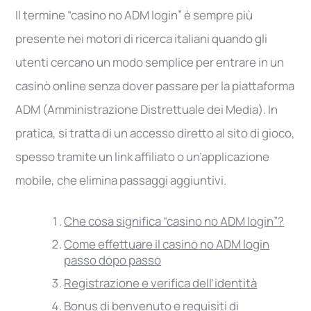
Il termine “casino no ADM login” è sempre più
presente nei motori di ricerca italiani quando gli
utenti cercano un modo semplice per entrare in un
casinò online senza dover passare per la piattaforma
ADM (Amministrazione Distrettuale dei Media). In
pratica, si tratta di un accesso diretto al sito di gioco,
spesso tramite un link affiliato o un’applicazione
mobile, che elimina passaggi aggiuntivi.
Che cosa significa “casino no ADM login”?
Come effettuare il casino no ADM login
passo dopo passo
Registrazione e verifica dell’identità
Bonus di benvenuto e requisiti di