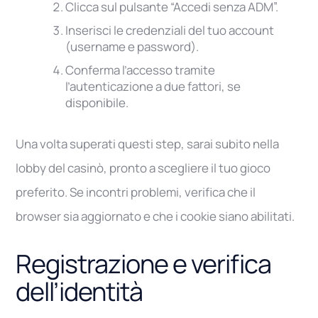
Clicca sul pulsante “Accedi senza ADM”.
Inserisci le credenziali del tuo account
(username e password).
Conferma l’accesso tramite
l’autenticazione a due fattori, se
disponibile.
Una volta superati questi step, sarai subito nella
lobby del casinò, pronto a scegliere il tuo gioco
preferito. Se incontri problemi, verifica che il
browser sia aggiornato e che i cookie siano abilitati.
Registrazione e verifica
dell’identità