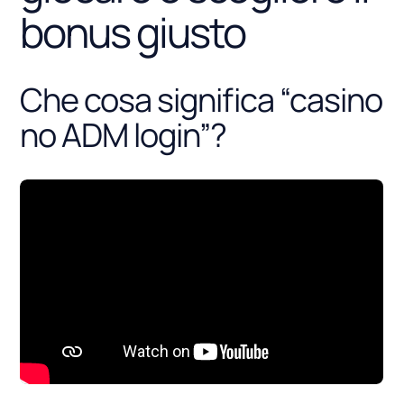
bonus giusto
Che cosa significa “casino
no ADM login”?