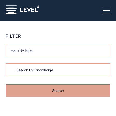
FILTER