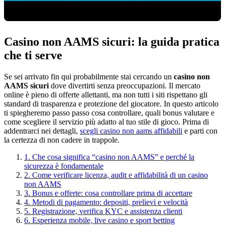
Casino non AAMS sicuri: la guida pratica
che ti serve
Se sei arrivato fin qui probabilmente stai cercando un
casino non
AAMS sicuri
dove divertirti senza preoccupazioni. Il mercato
online è pieno di offerte allettanti, ma non tutti i siti rispettano gli
standard di trasparenza e protezione del giocatore. In questo articolo
ti spiegheremo passo passo cosa controllare, quali bonus valutare e
come scegliere il servizio più adatto al tuo stile di gioco. Prima di
addentrarci nei dettagli,
scegli casino non aams affidabili
e parti con
la certezza di non cadere in trappole.
1. Che cosa significa “casino non AAMS” e perché la
sicurezza è fondamentale
2. Come verificare licenza, audit e affidabilità di un casino
non AAMS
3. Bonus e offerte: cosa controllare prima di accettare
4. Metodi di pagamento: depositi, prelievi e velocità
5. Registrazione, verifica KYC e assistenza clienti
6. Esperienza mobile, live casino e sport betting