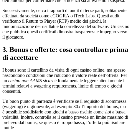
dell’autorità per confermare che la licenza sia attiva e non sospesa.
Successivamente, cerca i rapporti di audit di terze parti, solitamente
effettuati da società come eCOGRA o iTech Labs. Questi audit
verificano il Return to Player (RTP) medio dei giochi, la
randomizzazione dei risultati e la correttezza del software. Un casino
che pubblica questi certificati dimostra trasparenza e impegno verso
il giocatore.
3. Bonus e offerte: cosa controllare prima
di accettare
I bonus sono il cartellino da visita di ogni casino online, ma spesso
nascondono condizioni che riducono il valore reale dell’offerta. Per
un
casino non AAMS sicuri
è fondamentale leggere attentamente i
termini relativi a wagering requirements, limite di tempo e giochi
consentiti.
Un buon punto di partenza è verificare se il requisito di scommessa
(wagering) è ragionevole, ad esempio 30x l’importo del bonus, e se
è possibile soddisfarlo con giochi a basso rischio come slot a bassa
volatilità. Inoltre, controlla se il casino prevede un limite massimo di
prelievo dal bonus; se questo è troppo basso, l’offerta può risultare
inutile.