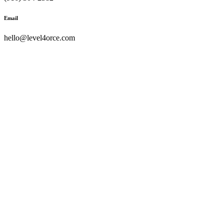
Email
hello@level4orce.com