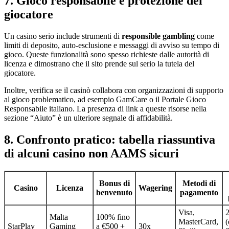
7. Gioco responsabile e protezione del
giocatore
Un casino serio include strumenti di
responsible gambling
come
limiti di deposito, auto‑esclusione e messaggi di avviso su tempo di
gioco. Queste funzionalità sono spesso richieste dalle autorità di
licenza e dimostrano che il sito prende sul serio la tutela del
giocatore.
Inoltre, verifica se il casinò collabora con organizzazioni di supporto
al gioco problematico, ad esempio GamCare o il Portale Gioco
Responsabile italiano. La presenza di link a queste risorse nella
sezione “Aiuto” è un ulteriore segnale di affidabilità.
8. Confronto pratico: tabella riassuntiva
di alcuni casino non AAMS sicuri
Bonus di
Metodi di
Casino
Licenza
Wagering
benvenuto
pagamento
Visa,
2
Malta
100% fino
MasterCard,
(
StarPlay
Gaming
a €500 +
30x